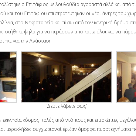
λίστηκε ο Επιτάφιος με λουλούδια αγοραστά αλλά και από τι
ού και του Επιτάφιου επιστρατεύτηκαν οι νέοι άντρες του χ
ίνια, στο Νεκροταφείο και πίσω από τον κεντρικό δρόμο στην
ιος στήθηκε ψηλά για να περάσουν από κάτω όλοι και να πάρου
άστηκε για την Ανάσταση.
‘Δεύτε λάβετε φως’
ν εκκλησία κόσμος πολύς από ντόπιους και επισκέπτες μεγάλου
οιοι μερακλήδες συγχωριανοί έριξαν όμορφα πυροτεχνήματα 