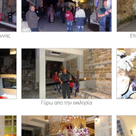
Άννας
Επ
Γύρω απο την εκκλησία