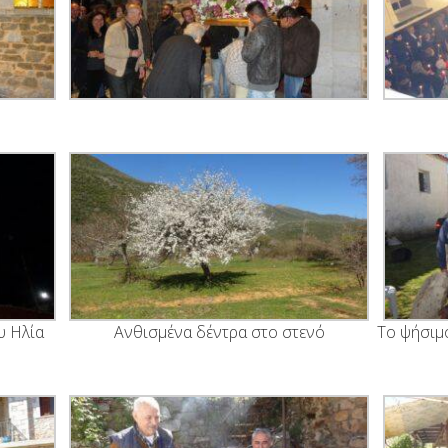
υ Ηλία
Ανθισμένα δέντρα στο στενό
Το ψήσιμ