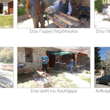
Στου Γιώργη Πετρόπουλου
Στου Τ
Στην αυλή του Κουλόχερα
Ανθισμέ