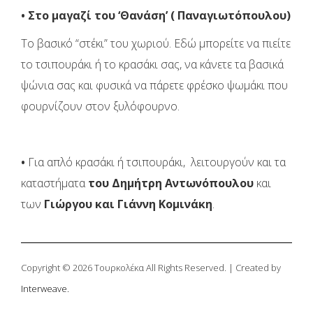
• Στο μαγαζί του ‘Θανάση’ ( Παναγιωτόπουλου)
Το βασικό “στέκι” του χωριού. Εδώ μπορείτε να πιείτε
το τσιπουράκι ή το κρασάκι σας, να κάνετε τα βασικά
ψώνια σας και φυσικά να πάρετε φρέσκο ψωμάκι που
φουρνίζουν στον ξυλόφουρνο.
•
Για απλό κρασάκι ή τσιπουράκι, λειτουργούν και τα
καταστήματα
του Δημήτρη Αντωνόπουλου
και
των
Γιώργου και Γιάννη Κομινάκη
.
Copyright © 2026 Τουρκολέκα All Rights Reserved. | Created by
Interweave.