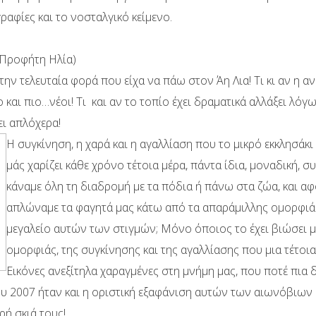
ραφίες και το νοσταλγικό κείμενο.
 Προφήτη Ηλία)
την τελευταία φορά που είχα να πάω στον Άη Λια! Τι κι αν η α
 και πιο…νέοι! Τι και αν το τοπίο έχει δραματικά αλλάξει λό
ει απλόχερα!
Η συγκίνηση, η χαρά και η αγαλλίαση που το μικρό εκκλησά
μάς χαρίζει κάθε χρόνο τέτοια μέρα, πάντα ίδια, μοναδική, 
κάναμε όλη τη διαδρομή με τα πόδια ή πάνω στα ζώα, και αφο
απλώναμε τα φαγητά μας κάτω από τα απαράμιλλης ομορφιάς
μεγαλείο αυτών των στιγμών; Μόνο όποιος το έχει βιώσει μ
ομορφιάς, της συγκίνησης και της αγαλλίασης που μια τέτοια 
Εικόνες ανεξίτηλα χαραγμένες στη μνήμη μας, που ποτέ πια
υ 2007 ήταν και η οριστική εξαφάνιση αυτών των αιωνόβιων
ρή σκιά τους!