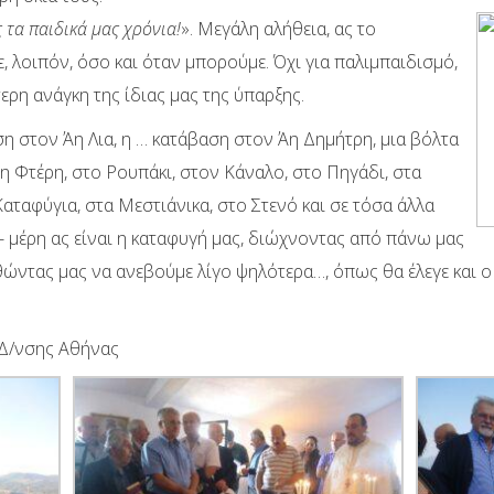
 τα παιδικά μας χρόνια!
». Μεγάλη αλήθεια, ας το
 λοιπόν, όσο και όταν μπορούμε. Όχι για παλιμπαιδισμό,
τερη ανάγκη της ίδιας μας της ύπαρξης.
η στον Άη Λια, η … κατάβαση στον Άη Δημήτρη, μια βόλτα
 Φτέρη, στο Ρουπάκι, στον Κάναλο, στο Πηγάδι, στα
αταφύγια, στα Μεστιάνικα, στο Στενό και σε τόσα άλλα
- μέρη ας είναι η καταφυγή μας, διώχνοντας από πάνω μας
ώντας μας να ανεβούμε λίγο ψηλότερα…, όπως θα έλεγε και ο
 Δ/νσης Αθήνας