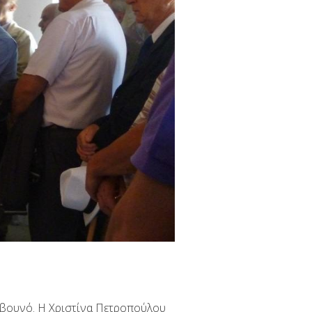
ο βουνό. Η Χριστίνα Πετροπούλου