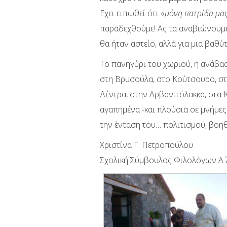
Έχει ειπωθεί ότι «
μόνη πατρίδα μας
παραδεχθούμε! Ας τα αναβιώνουμε,
θα ήταν αστείο, αλλά για μια βαθύ
Το πανηγύρι του χωριού, η ανάβασ
στη Βρυσούλα, στο Κούτσουρο, στη
Δέντρα, στην Αρβανιτόλακκα, στα Κ
αγαπημένα -και πλούσια σε μνήμες
την ένταση του… πολιτισμού, βοηθ
Χριστίνα Γ. Πετροπούλου
Σχολική Σύμβουλος Φιλολόγων Α΄